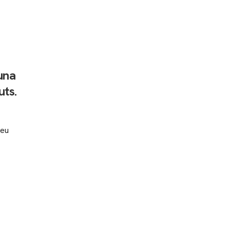
 una
uts.
reu