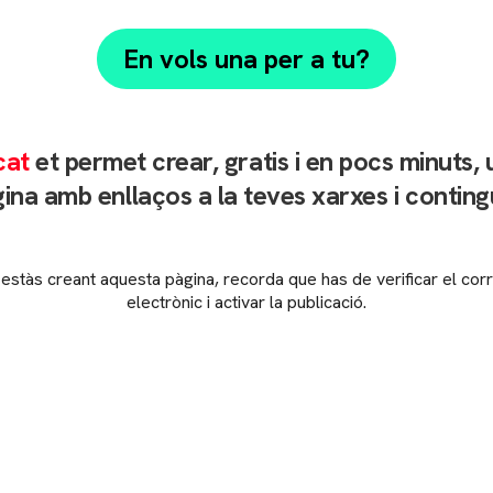
En vols una per a tu?
cat
et permet crear, gratis i en pocs minuts,
ina amb enllaços a la teves xarxes i conting
 estàs creant aquesta pàgina, recorda que has de verificar el cor
electrònic i activar la publicació.