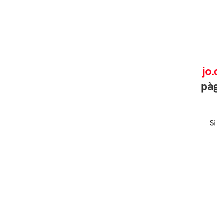
jo.
pàg
Si